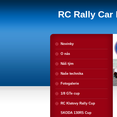
RC Rally Car 
Novinky
O nás
Náš tým
Naše technika
Fotogalerie
1/8 GTe cup
RC Klatovy Rally Cup
SKODA 130RS Cup