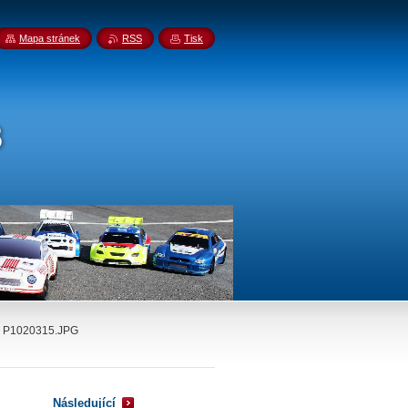
Mapa stránek
RSS
Tisk
P1020315.JPG
Následující