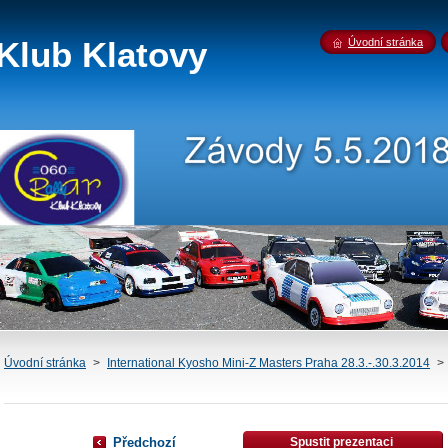
Klub Klatovy
Úvodní stránka
Úvodní stránka
>
International Kyosho Mini-Z Masters Praha 28.3.-.30.3.2014
>
Předchozí
Spustit prezentaci