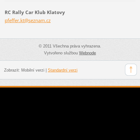
RC Rally Car Klub Klatovy
pfeffer.
kt@sezna
m.cz
© 2011 Všechna práva vyhrazena.
Vytvořeno službou
Webnode
Zobrazit:
Mobilní verzi
|
Standardní verzi