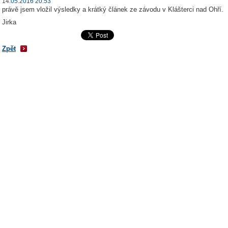
14.05.2016 20:53
právě jsem vložil výsledky a krátký článek ze závodu v Klášterci nad Ohří.
Jirka
Zpět