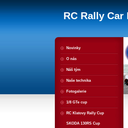
RC Rally Car 
Novinky
O nás
Náš tým
Naše technika
Fotogalerie
1/8 GTe cup
RC Klatovy Rally Cup
SKODA 130RS Cup