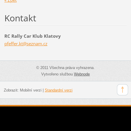
Kontakt
RC Rally Car Klub Klatovy
pfeffer.
kt@sezna
m.cz
© 2011 Všechna práva vyhrazena.
Vytvořeno službou
Webnode
Zobrazit:
Mobilní verzi
|
Standardní verzi