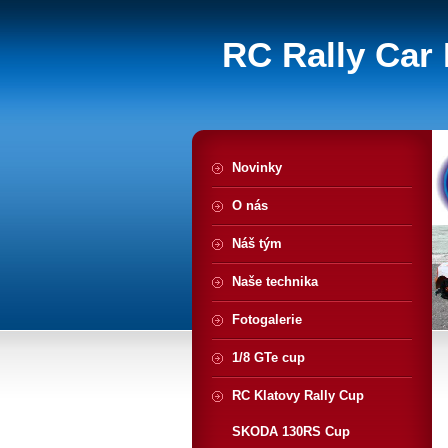
RC Rally Car 
Novinky
O nás
Náš tým
Naše technika
Fotogalerie
1/8 GTe cup
RC Klatovy Rally Cup
SKODA 130RS Cup