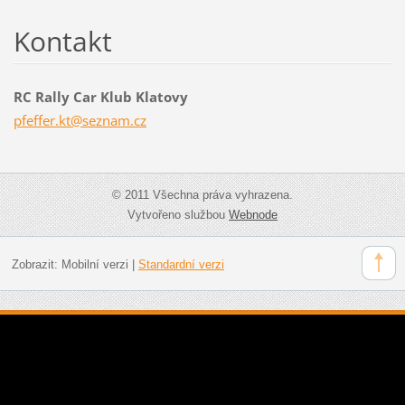
Kontakt
RC Rally Car Klub Klatovy
pfeffer.
kt@sezna
m.cz
© 2011 Všechna práva vyhrazena.
Vytvořeno službou
Webnode
Zobrazit:
Mobilní verzi
|
Standardní verzi