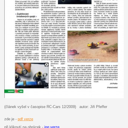
(článek vyšel v časopise RC-Cars 12/2009) autor: Jiři Pfeffer
zde je -
pdf verze
při kliknutí na obrázek -
jpg verze