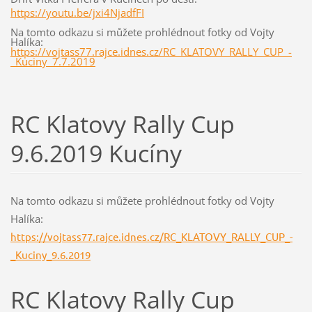
https://youtu.be/jxi4NjadfFI
Na tomto odkazu si můžete prohlédnout fotky od Vojty
Halíka:
https://vojtass77.rajce.idnes.cz/RC_KLATOVY_RALLY_CUP_-
_Kuciny_7.7.2019
RC Klatovy Rally Cup
9.6.2019 Kucíny
Na tomto odkazu si můžete prohlédnout fotky od Vojty
Halíka:
https://vojtass77.rajce.idnes.cz/RC_KLATOVY_RALLY_CUP_-
_Kuciny_9.6.2019
RC Klatovy Rally Cup