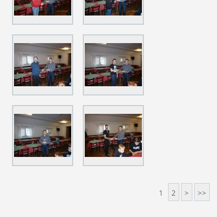
1
2
>
>>