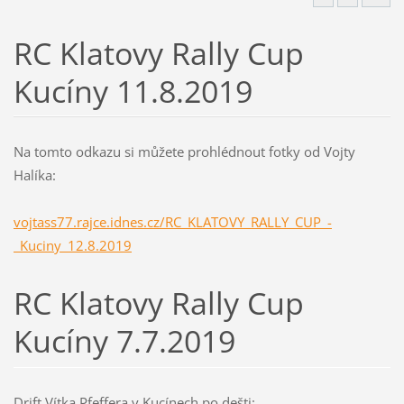
RC Klatovy Rally Cup
Kucíny 11.8.2019
Na tomto odkazu si můžete prohlédnout fotky od Vojty
Halíka:
vojtass77.rajce.idnes.cz/RC_KLATOVY_RALLY_CUP_-
_Kuciny_12.8.2019
RC Klatovy Rally Cup
Kucíny 7.7.2019
Drift Vítka Pfeffera v Kucínech po dešti: