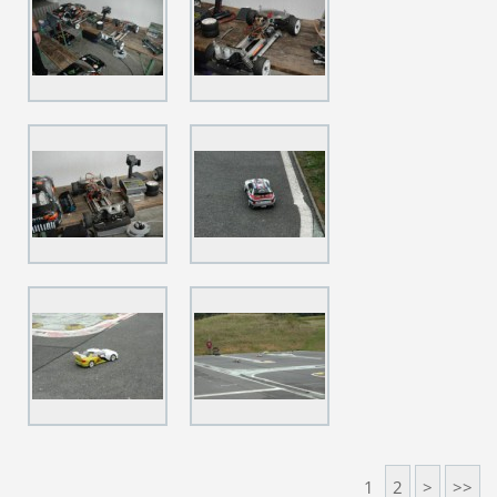
1
2
>
>>