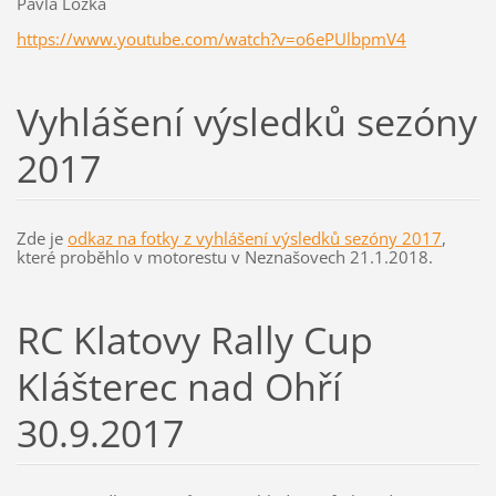
Pavla Ložka
https://www.youtube.com/watch?v=o6ePUlbpmV4
Vyhlášení výsledků sezóny
2017
Zde je
odkaz na fotky z vyhlášení výsledků sezóny 2017
,
které proběhlo v motorestu v Neznašovech 21.1.2018.
RC Klatovy Rally Cup
Klášterec nad Ohří
30.9.2017