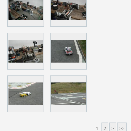
1
2
>
>>