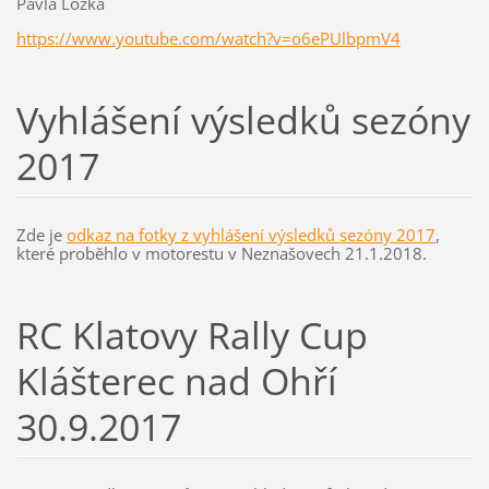
Pavla Ložka
https://www.youtube.com/watch?v=o6ePUlbpmV4
Vyhlášení výsledků sezóny
2017
Zde je
odkaz na fotky z vyhlášení výsledků sezóny 2017
,
které proběhlo v motorestu v Neznašovech 21.1.2018.
RC Klatovy Rally Cup
Klášterec nad Ohří
30.9.2017