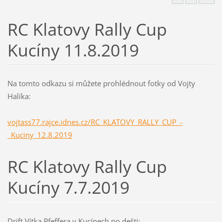
RC Klatovy Rally Cup
Kucíny 11.8.2019
Na tomto odkazu si můžete prohlédnout fotky od Vojty
Halíka:
vojtass77.rajce.idnes.cz/RC_KLATOVY_RALLY_CUP_-
_Kuciny_12.8.2019
RC Klatovy Rally Cup
Kucíny 7.7.2019
Drift Vítka Pfeffera v Kucínech po dešti: