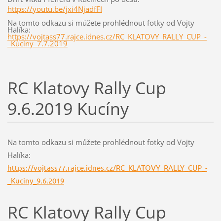
https://youtu.be/jxi4NjadfFI
Na tomto odkazu si můžete prohlédnout fotky od Vojty
Halíka:
https://vojtass77.rajce.idnes.cz/RC_KLATOVY_RALLY_CUP_-
_Kuciny_7.7.2019
RC Klatovy Rally Cup
9.6.2019 Kucíny
Na tomto odkazu si můžete prohlédnout fotky od Vojty
Halíka:
https://vojtass77.rajce.idnes.cz/RC_KLATOVY_RALLY_CUP_-
_Kuciny_9.6.2019
RC Klatovy Rally Cup