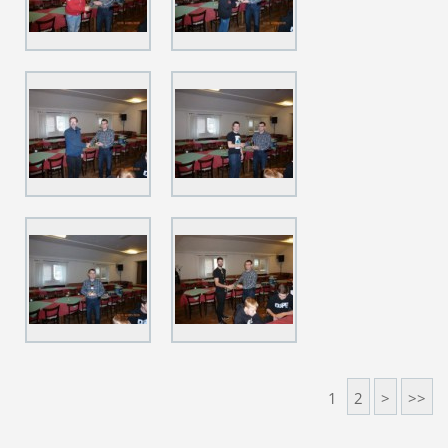
1
2
>
>>